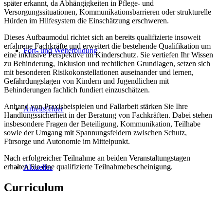
später erkannt, da Abhängigkeiten in Pflege- und
Versorgungssituationen, Kommunikationsbarrieren oder strukturelle
Hürden im Hilfesystem die Einschätzung erschweren.
Dieses Aufbaumodul richtet sich an bereits qualifizierte insoweit
erfahrene Fachkräfte und erweitert die bestehende Qualifikation um
Fort- und Weiterbildung
eine inklusive Perspektive im Kinderschutz. Sie vertiefen Ihr Wissen
zu Behinderung, Inklusion und rechtlichen Grundlagen, setzen sich
mit besonderen Risikokonstellationen auseinander und lernen,
Gefährdungslagen von Kindern und Jugendlichen mit
Behinderungen fachlich fundiert einzuschätzen.
Anhand von Praxisbeispielen und Fallarbeit stärken Sie Ihre
Arbeitsfelder
Handlungssicherheit in der Beratung von Fachkräften. Dabei stehen
insbesondere Fragen der Beteiligung, Kommunikation, Teilhabe
sowie der Umgang mit Spannungsfeldern zwischen Schutz,
Fürsorge und Autonomie im Mittelpunkt.
Nach erfolgreicher Teilnahme an beiden Veranstaltungstagen
erhalten Sie eine qualifizierte Teilnahmebescheinigung.
Aktuelles
Curriculum