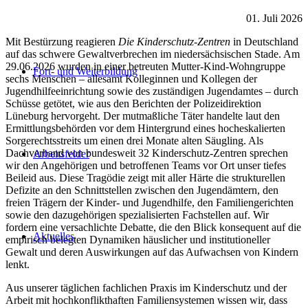
01. Juli 2026
Mit Bestürzung reagieren
Die Kinderschutz-Zentren
in Deutschland
auf das schwere Gewaltverbrechen im niedersächsischen Stade. Am
29.06.2026 wurden in einer betreuten Mutter-Kind-Wohngruppe
Fort- und Weiterbildung
sechs Menschen – allesamt Kolleginnen und Kollegen der
Jugendhilfeeinrichtung sowie des zuständigen Jugendamtes – durch
Schüsse getötet, wie aus den Berichten der Polizeidirektion
Lüneburg hervorgeht. Der mutmaßliche Täter handelte laut den
Ermittlungsbehörden vor dem Hintergrund eines hocheskalierten
Sorgerechtsstreits um einen drei Monate alten Säugling. Als
Dachverband von bundesweit 32 Kinderschutz-Zentren sprechen
Arbeitsfelder
wir den Angehörigen und betroffenen Teams vor Ort unser tiefes
Beileid aus. Diese Tragödie zeigt mit aller Härte die strukturellen
Defizite an den Schnittstellen zwischen den Jugendämtern, den
freien Trägern der Kinder- und Jugendhilfe, den Familiengerichten
sowie den dazugehörigen spezialisierten Fachstellen auf. Wir
fordern eine versachlichte Debatte, die den Blick konsequent auf die
Aktuelles
empirisch belegten Dynamiken häuslicher und institutioneller
Gewalt und deren Auswirkungen auf das Aufwachsen von Kindern
lenkt.
Aus unserer täglichen fachlichen Praxis im Kinderschutz und der
Arbeit mit hochkonflikthaften Familiensystemen wissen wir, dass