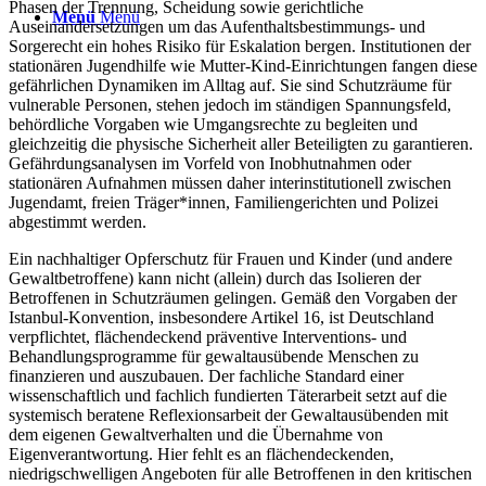
Phasen der Trennung, Scheidung sowie gerichtliche
Menü
Menü
Auseinandersetzungen um das Aufenthaltsbestimmungs- und
Sorgerecht ein hohes Risiko für Eskalation bergen. Institutionen der
stationären Jugendhilfe wie Mutter-Kind-Einrichtungen fangen diese
gefährlichen Dynamiken im Alltag auf. Sie sind Schutzräume für
vulnerable Personen, stehen jedoch im ständigen Spannungsfeld,
behördliche Vorgaben wie Umgangsrechte zu begleiten und
gleichzeitig die physische Sicherheit aller Beteiligten zu garantieren.
Gefährdungsanalysen im Vorfeld von Inobhutnahmen oder
stationären Aufnahmen müssen daher interinstitutionell zwischen
Jugendamt, freien Träger*innen, Familiengerichten und Polizei
abgestimmt werden.
Ein nachhaltiger Opferschutz für Frauen und Kinder (und andere
Gewaltbetroffene) kann nicht (allein) durch das Isolieren der
Betroffenen in Schutzräumen gelingen. Gemäß den Vorgaben der
Istanbul-Konvention, insbesondere Artikel 16, ist Deutschland
verpflichtet, flächendeckend präventive Interventions- und
Behandlungsprogramme für gewaltausübende Menschen zu
finanzieren und auszubauen. Der fachliche Standard einer
wissenschaftlich und fachlich fundierten Täterarbeit setzt auf die
systemisch beratene Reflexionsarbeit der Gewaltausübenden mit
dem eigenen Gewaltverhalten und die Übernahme von
Eigenverantwortung. Hier fehlt es an flächendeckenden,
niedrigschwelligen Angeboten für alle Betroffenen in den kritischen