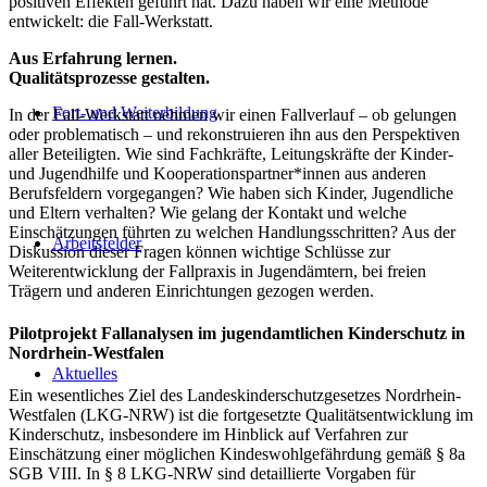
positiven Effekten geführt hat. Dazu haben wir eine Methode
entwickelt: die Fall-Werkstatt.
Aus Erfahrung lernen.
Qualitätsprozesse gestalten.
Fort- und Weiterbildung
In der Fall-Werkstatt nehmen wir einen Fallverlauf – ob gelungen
oder problematisch – und rekonstruieren ihn aus den Perspektiven
aller Beteiligten. Wie sind Fachkräfte, Leitungskräfte der Kinder-
und Jugendhilfe und Kooperationspartner*innen aus anderen
Berufsfeldern vorgegangen? Wie haben sich Kinder, Jugendliche
und Eltern verhalten? Wie gelang der Kontakt und welche
Einschätzungen führten zu welchen Handlungsschritten? Aus der
Arbeitsfelder
Diskussion dieser Fragen können wichtige Schlüsse zur
Weiterentwicklung der Fallpraxis in Jugendämtern, bei freien
Trägern und anderen Einrichtungen gezogen werden.
Pilotprojekt Fallanalysen im jugendamtlichen Kinderschutz in
Nordrhein-Westfalen
Aktuelles
Ein wesentliches Ziel des Landeskinderschutzgesetzes Nordrhein-
Westfalen (LKG-NRW) ist die fortgesetzte Qualitätsentwicklung im
Kinderschutz, insbesondere im Hinblick auf Verfahren zur
Einschätzung einer möglichen Kindeswohlgefährdung gemäß § 8a
SGB VIII. In § 8 LKG-NRW sind detaillierte Vorgaben für