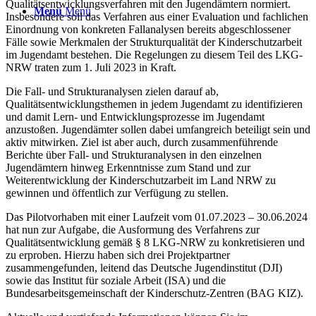
Qualitätsentwicklungsverfahren mit den Jugendämtern normiert.
Menü
Menü
Insbesondere soll das Verfahren aus einer Evaluation und fachlichen
Einordnung von konkreten Fallanalysen bereits abgeschlossener
Fälle sowie Merkmalen der Strukturqualität der Kinderschutzarbeit
im Jugendamt bestehen. Die Regelungen zu diesem Teil des LKG-
NRW traten zum 1. Juli 2023 in Kraft.
Die Fall- und Strukturanalysen zielen darauf ab,
Qualitätsentwicklungsthemen in jedem Jugendamt zu identifizieren
und damit Lern- und Entwicklungsprozesse im Jugendamt
anzustoßen. Jugendämter sollen dabei umfangreich beteiligt sein und
aktiv mitwirken. Ziel ist aber auch, durch zusammenführende
Berichte über Fall- und Strukturanalysen in den einzelnen
Jugendämtern hinweg Erkenntnisse zum Stand und zur
Weiterentwicklung der Kinderschutzarbeit im Land NRW zu
gewinnen und öffentlich zur Verfügung zu stellen.
Das Pilotvorhaben mit einer Laufzeit vom 01.07.2023 – 30.06.2024
hat nun zur Aufgabe, die Ausformung des Verfahrens zur
Qualitätsentwicklung gemäß § 8 LKG-NRW zu konkretisieren und
zu erproben. Hierzu haben sich drei Projektpartner
zusammengefunden, leitend das Deutsche Jugendinstitut (DJI)
sowie das Institut für soziale Arbeit (ISA) und die
Bundesarbeitsgemeinschaft der Kinderschutz-Zentren (BAG KIZ).