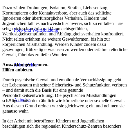
Dazu zählen Drohungen, Isolation, Strafen, Liebesentzug,
Korrumpieren oder Kontaktverbote, aber auch das schlichte
Ignorieren oder überfürsorgliches Verhalten. Kindern und
Jugendlichen fällt es nachweislich schwerer, sich zu entfalten – sie
sehen sich schon früh mit Ohnmachtsgefühlen,
Fort- und Weiterbildung
Wertlosigkeitsempfinden und Abhängigkeitsverhalten konfrontiert.
Nicht selten erfahren sie weitere Gewaltformen, bis hin zur
körperlichen Misshandlung. Werden Kinder zudem dazu
gezwungen, frühzeitig erwachsen zu werden oder erfahren elterliche
Gewalt, führt das zu tiefen Wunden.
Auswirkungen kennen.
Arbeitsfelder
Hilfen anbieten.
Durch psychische Gewalt und emotionale Vernachlässigung geht
der Lebensraum mit seiner Sicherheits- und Schutzfunktion verloren
– und damit auch die Basis für eine gesunde
Persönlichkeitsentwicklung. Die psychischen Misshandlungen
Aktuelles
schädigen außerdem ähnlich wie körperliche oder sexuelle Gewalt.
Aus diesem Grund ordnen wir sie gleichwertig ein und nehmen sie
genauso wahr.
In der Arbeit mit betroffenen Kindern und Jugendlichen
beschäftigen sich die regionalen Kinderschutz-Zentren besonders