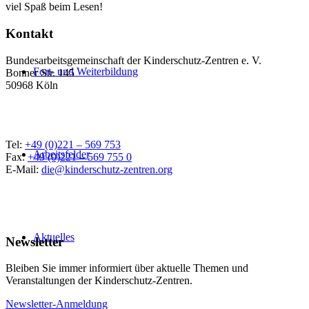
viel Spaß beim Lesen!
Kontakt
Bundesarbeitsgemeinschaft der Kinderschutz-Zentren e. V.
Fort- und Weiterbildung
Bonner Str. 145
50968 Köln
Tel:
+49 (0)221 – 569 753
Arbeitsfelder
Fax:
+49 (0)221 – 569 755 0
E-Mail:
die@kinderschutz-zentren.org
Aktuelles
Newsletter
Bleiben Sie immer informiert über aktuelle Themen und
Veranstaltungen der Kinderschutz-Zentren.
Newsletter-Anmeldung