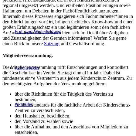
regional umgesetzt werden. Und erarbeiten Positionierungen sowie
Haltungen, um Debatten in der Fachöffentlichkeit anzuregen.
Innerhalb dieses Prozesses engagieren sich Fachmitarbeiter*innen in
den Einrichtungen vor Ort, bringen fachliches Know-how und einen
großen Erfahrungsschatz ein und legitimieren somit den fachlichen
Fort- und Weiterbildung
Anspruch des Vereins. Sie möchten sich im Detail über Aufgaben
und Zuständigkeiten der Gremien informieren? Werfen Sie gerne
einen Blick in unsere
Satzung
und Geschäftsordnung.
Mitgliederversammlung
.
Die Mitgliederversammlung trifft Entscheidungen und kontrolliert
Arbeitsfelder
die Geschehnisse im Verein. Sie tagt einmal im Jahr. Dabei ist
mindestens ein*e Vertreter*in aus jedem Kinderschutz-Zentrum. Zu
den wichtigsten Aufgaben der Versammlung gehören:
über die Richtlinien für die Tätigkeit des Vereins zu
bestimmen,
Aktuelles
Qualitätsstandards für die fachliche Arbeit der Kinderschutz-
Zentren zu verabschieden,
den Haushalt zu beschließen,
den Vorstand zu wählen sowie
über die Aufnahme und den Ausschluss von Mitgliedern zu
entscheiden.