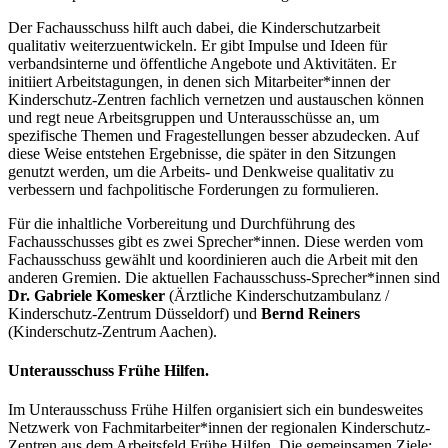
Der Fachausschuss hilft auch dabei, die Kinderschutzarbeit
qualitativ weiterzuentwickeln. Er gibt Impulse und Ideen für
verbandsinterne und öffentliche Angebote und Aktivitäten. Er
initiiert Arbeitstagungen, in denen sich Mitarbeiter*innen der
Kinderschutz-Zentren fachlich vernetzen und austauschen können
und regt neue Arbeitsgruppen und Unterausschüsse an, um
spezifische Themen und Fragestellungen besser abzudecken. Auf
diese Weise entstehen Ergebnisse, die später in den Sitzungen
genutzt werden, um die Arbeits- und Denkweise qualitativ zu
verbessern und fachpolitische Forderungen zu formulieren.
Für die inhaltliche Vorbereitung und Durchführung des
Fachausschusses gibt es zwei Sprecher*innen. Diese werden vom
Fachausschuss gewählt und koordinieren auch die Arbeit mit den
anderen Gremien. Die aktuellen Fachausschuss-Sprecher*innen sind
Dr. Gabriele Komesker
(Ärztliche Kinderschutzambulanz /
Kinderschutz-Zentrum Düsseldorf) und
Bernd Reiners
(Kinderschutz-Zentrum Aachen).
Unterausschuss Frühe Hilfen.
Im Unterausschuss Frühe Hilfen organisiert sich ein bundesweites
Netzwerk von Fachmitarbeiter*innen der regionalen Kinderschutz-
Zentren aus dem Arbeitsfeld Frühe Hilfen. Die gemeinsamen Ziele: